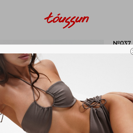
№037 
Артикул
Размер 
S
Размерна
2 00