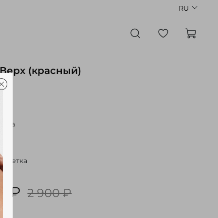
RU
Верх (красный)
Лифа
я сетка
0 ₽
2 900 ₽