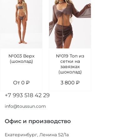
№003 Верх
№019 Топ из
(шоколад)
сетки на
завязках
(шоколад)
От
0 ₽
3 800 ₽
+7 993 518 42 29
info@toussun.com
Офис и производство
Екатеринбург, Ленина 52/1а