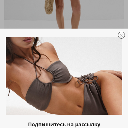
№052 Лиф (шоколад)
Артикул
ТS040520129
Размер
XS
S
L
Размерная сетка
Подпишитесь на рассылку